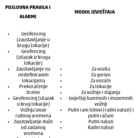
POSLOVNA PRAVILA I
MODUL IZVJEŠTAJA
ALARMI
Geofencing
(zaustavljanje u
krugu lokacije)
Geofencing
(izlazak iz kruga
lokacije)
Zaustavljanje na
Za vozila
nedefiniranim
Za gorivo
lokacijama
Za vozače
Prekoračenje
Za lokacije
brzine
Za vožnje i stajanja
Geofencing (ulazak
Izvještaj tuzemnih i inozemnih
u krug lokacije)
vožnji
Vožnja izvan
Putni rani listovi (radni nalozi) i
radnog vremena
putni računi
Zaustavljanje duže
Putni nalozi
od zadanog
Radni nalozi
vremena