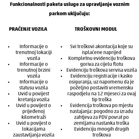
Funkcionalnosti paketa usluge za upravljanje voznim
parkom uključuju:
PRAĆENJE VOZILA
TROŠKOVNI MODUL
Informacije o
Svi troškovi akontacija koje su
trenutnoj lokaciji
isplaćene naprijed
vozila
Kompletnu evidenciju troškova
Informacije o
goriva za cijelu flotu
trenutnoj brzini
Evidenciju troškova servisa vozila
vozila
Evidenciju registracije i kasko
Informacije o
osiguranja, uz napomenu da je
statusu vozila
poželjno postaviti vremensku
Uvid u povijest
raspodjelu na 12 mjeseci za ovaj
kretanja vozila
tip troška
Uvid u povijest o
Evidencija troškova po mjestu
prijeđenoj
nastajanja: pogodno za izradu
kilometraži
zahtjeva za PDV povrat po
Uvid u povijest o
zemljama nastanka troška
lokacijama
Evidenciju mnogih drugih
zaustavljanja vozila
troškova