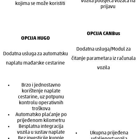
vozila podsjeća vozača na
kojima se može koristiti
prijavu
OPCIJA CANBus
OPCIJA HUGO
Dodatna usluga/Modul za
Dodatna usluga za automatsku
čitanje parametara iz računala
naplatu mađarske cestarine
vozila
Brzo i jednostavno
korištenje naplate
cestarine, uz potpunu
kontrolu operativnih
troškova
Automatsko plaćanje po
prijeđenom kilometru
Besplatna integracija
vozila u sustav naplate
Ukupna prijeđena
Bez investicije kupnje