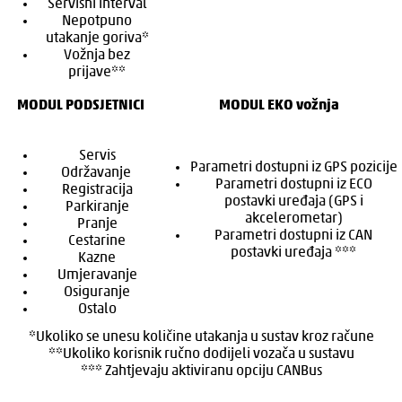
Servisni interval
Nepotpuno
utakanje goriva*
Vožnja bez
prijave**
MODUL PODSJETNICI
MODUL EKO vožnja
Servis
Parametri dostupni iz GPS pozicije
Održavanje
Parametri dostupni iz ECO
Registracija
postavki uređaja (GPS i
Parkiranje
akcelerometar)
Pranje
Parametri dostupni iz CAN
Cestarine
postavki uređaja ***
Kazne
Umjeravanje
Osiguranje
Ostalo
*Ukoliko se unesu količine utakanja u sustav kroz račune
**Ukoliko korisnik ručno dodijeli vozača u sustavu
*** Zahtjevaju aktiviranu opciju CANBus