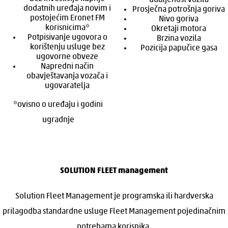
udaljenost vozila
dodatnih uređaja novim i
Prosječna potrošnja goriva
postojećim Eronet FM
Nivo goriva
korisnicima*
Okretaji motora
Potpisivanje ugovora o
Brzina vozila
korištenju usluge bez
Pozicija papučice gasa
ugovorne obveze
Napredni način
obavještavanja vozača i
ugovaratelja
*ovisno o uređaju i godini
ugradnje
SOLUTION FLEET management
Solution Fleet Management je programska ili hardverska
prilagodba standardne usluge Fleet Management pojedinačnim
potrebama korisnika.