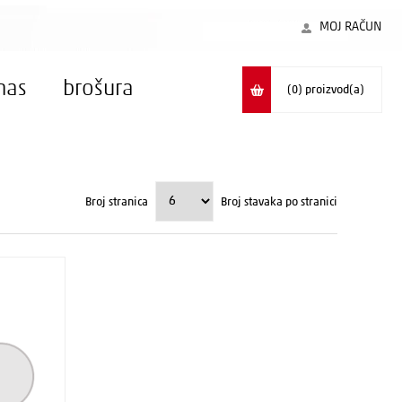
MOJ RAČUN
nas
brošura
(0)
proizvod(a)
Broj stranica
Broj stavaka po stranici