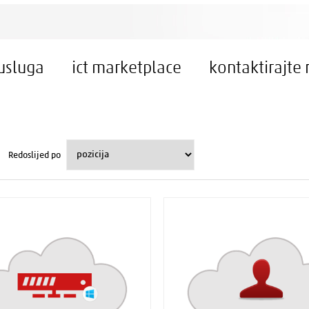
 usluga
ict marketplace
kontaktirajte 
Redoslijed po