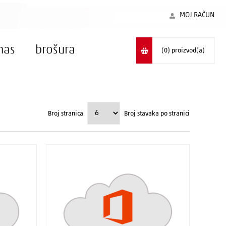
MOJ RAČUN
nas
brošura
(0)
proizvod(a)
Broj stranica
Broj stavaka po stranici