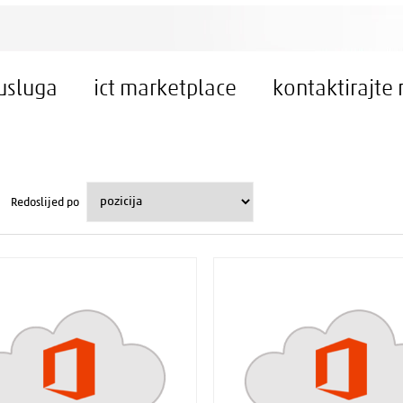
 usluga
ict marketplace
kontaktirajte 
Redoslijed po