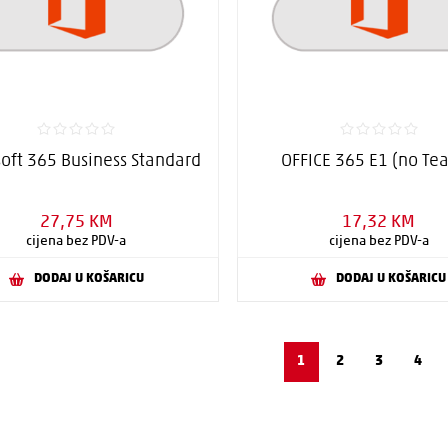
soft 365 Business Standard
OFFICE 365 E1 (no Te
27,75 KM
17,32 KM
cijena bez PDV-a
cijena bez PDV-a
DODAJ U KOŠARICU
DODAJ U KOŠARICU
1
2
3
4