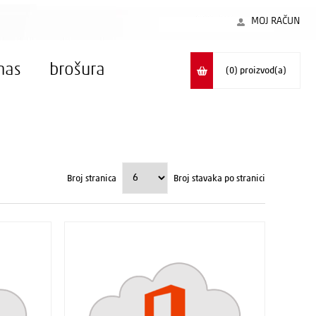
MOJ RAČUN
nas
brošura
(0)
proizvod(a)
Broj stranica
Broj stavaka po stranici