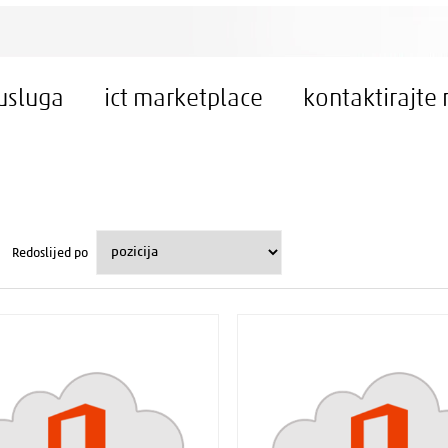
 usluga
ict marketplace
kontaktirajte 
Redoslijed po